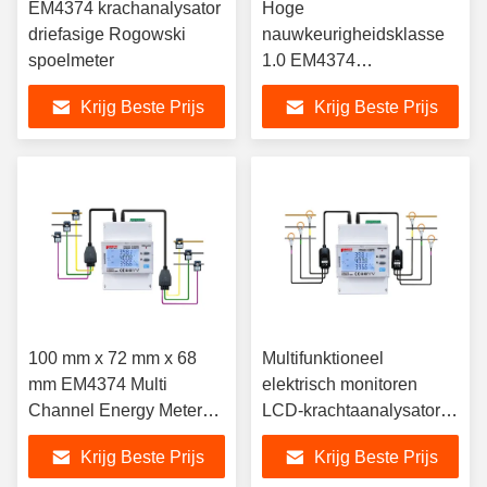
EM4374 krachanalysator
Hoge
driefasige Rogowski
nauwkeurigheidsklasse
spoelmeter
1.0 EM4374
Multifunctionele
Krijg Beste Prijs
Krijg Beste Prijs
energiemeter voor
monitoring van meerdere
circuits
100 mm x 72 mm x 68
Multifunktioneel
mm EM4374 Multi
elektrisch monitoren
Channel Energy Meter
LCD-krachtaanalysator
Rogowski Coil Meter
met Rogowski
Krijg Beste Prijs
Krijg Beste Prijs
Energieverbruik Monitor
spoelmeter EM4374