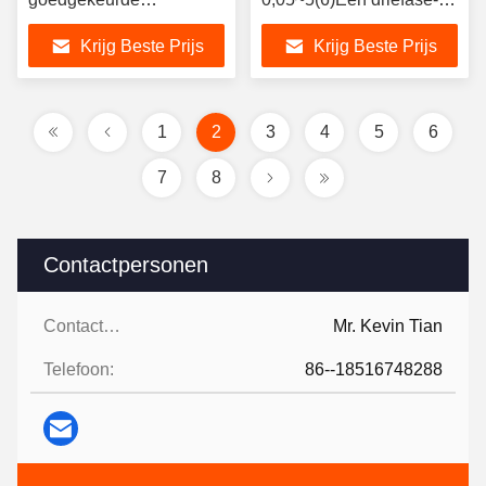
tweerichtings modbus-
kwaliteitsanalysator
Krijg Beste Prijs
Krijg Beste Prijs
smartenergiemeter
1
2
3
4
5
6
7
8
Contactpersonen
Contactpersonen:
Mr. Kevin Tian
Telefoon:
86--18516748288