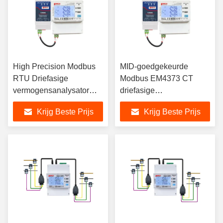
High Precision Modbus
MID-goedgekeurde
RTU Driefasige
Modbus EM4373 CT
vermogensanalysator
driefasige
voor
vermogensanalysator
Krijg Beste Prijs
Krijg Beste Prijs
energiebeheersysteem
met
energiebeheersysteem