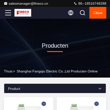
salesmanager@fineco.cn
86--18516748288
Citaat
Producten
Thuis
>
Shanghai Fangqiu Electric Co.,ltd Producten Online
Product