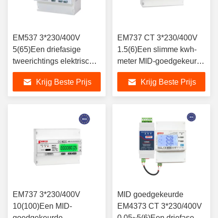
EM537 3*230/400V
EM737 CT 3*230/400V
5(65)Een driefasige
1.5(6)Een slimme kwh-
tweerichtings elektrische
meter MID-goedgekeurde
energiemeter
tweerichtings modbus-
Krijg Beste Prijs
Krijg Beste Prijs
energie-smartmeter
EM737 3*230/400V
MID goedgekeurde
10(100)Een MID-
EM4373 CT 3*230/400V
goedgekeurde
0,05~5(6)Een driefase-